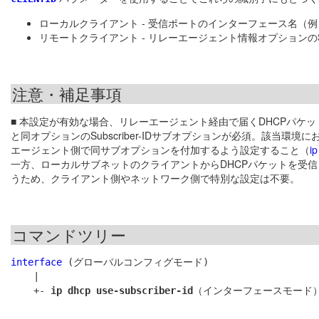
ローカルクライアント - 受信ポートのインターフェース名（例：po
リモートクライアント - リレーエージェント情報オプションのSub
注意・補足事項
■ 本設定が有効な場合、リレーエージェント経由で届くDHCPパケッ
と同オプションのSubscriber-IDサブオプションが必須。該当
エージェント側で同サブオプションを付加するよう設定すること（
ip
一方、ローカルサブネットのクライアントからDHCPパケットを受信した
うため、クライアント側やネットワーク側で特別な設定は不要。
コマンドツリー
interface
 (グローバルコンフィグモード)

    |

    +- 
ip dhcp use-subscriber-id