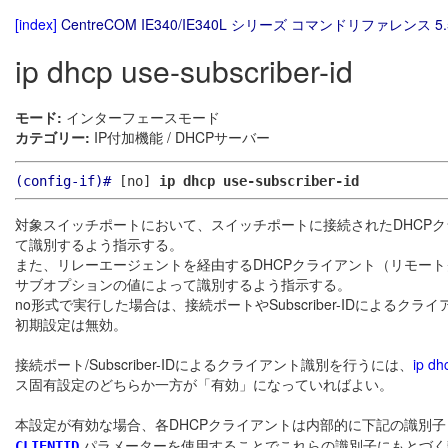
[index]
CentreCOM IE340/IE340L シリーズ コマンドリファレンス 5.
ip dhcp use-subscriber-id
モード:
インターフェースモード
カテゴリー:
IP付加機能 / DHCPサーバー
(config-if)#
[no]
ip dhcp use-subscriber-id
対象スイッチポートにおいて、スイッチポートに接続されたDHCP
て識別するよう指示する。
また、リレーエージェントを経由するDHCPクライアント（リモートクラ
サブオプションの値によって識別するよう指示する。
no形式で実行した場合は、接続ポートやSubscriber-IDによるク
初期設定は無効。
接続ポート/Subscriber-IDによるクライアント識別を行うには、
ip dh
ス固有設定のどちらか一方が「有効」になっていればよい。
本設定が有効な場合、各DHCPクライアントは内部的に下記の識別子
パラメーターを使用することでこれらの識別子にもとづく
CLIENTID