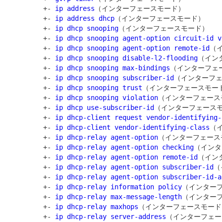
         +- 
ip address
（インターフェースモード）

         +- 
ip address dhcp
（インターフェースモード）

         +- 
ip dhcp snooping
（インターフェースモード）

         +- 
ip dhcp snooping agent-option circuit-id v
         +- 
ip dhcp snooping agent-option remote-id
（
         +- 
ip dhcp snooping disable-l2-flooding
（イン
         +- 
ip dhcp snooping max-bindings
（インターフェー
         +- 
ip dhcp snooping subscriber-id
（インターフェ
         +- 
ip dhcp snooping trust
（インターフェースモード
         +- 
ip dhcp snooping violation
（インターフェース
         +- 
ip dhcp use-subscriber-id
（インターフェースモ
         +- 
ip dhcp-client request vendor-identifying-
         +- 
ip dhcp-client vendor-identifying-class
（
         +- 
ip dhcp-relay agent-option
（インターフェース
         +- 
ip dhcp-relay agent-option checking
（インタ
         +- 
ip dhcp-relay agent-option remote-id
（イン
         +- 
ip dhcp-relay agent-option subscriber-id
（
         +- 
ip dhcp-relay agent-option subscriber-id-a
         +- 
ip dhcp-relay information policy
（インターフ
         +- 
ip dhcp-relay max-message-length
（インターフ
         +- 
ip dhcp-relay maxhops
（インターフェースモード）
         +- 
ip dhcp-relay server-address
（インターフェー