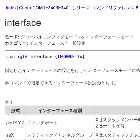
[index]
CentreCOM IE340/IE340L シリーズ コマンドリファレンス 5.
interface
モード:
グローバルコンフィグモード --> インターフェースモード
カテゴリー:
インターフェース / 一般設定
(config)#
interface {
IFRANGE
|lo}
指定したインターフェースの設定を行うインターフェースモードに
本コマンドで指定できるインターフェースは次のとおり。
表 1
形式
インターフェース種別
Xはスタックメンバー
portX.Y.Z
スイッチポート
Zはポート番号
saX
スタティックチャンネルグループ
Xはスタティックチャ