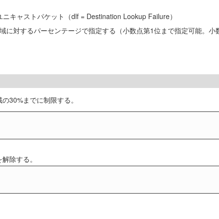
トパケット（dlf = Destination Lookup Failure）
ト帯域に対するパーセンテージで指定する（小数点第1位まで指定可能。
域の30%までに制限する。
↓
値を解除する。
↓