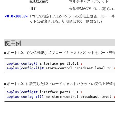
マルチキャストパケット
multicast
未学習MACアドレス宛てのユニキャス
dlf
TYPEで指定したL2パケットの受信上限値。ポー
<0.0-100.0>
ットは破棄される。初期値は100（制限なし）
使用例
■ ポート1.0.1で受信可能なL2ブロードキャストパケットをポート帯
awplus(config)#
interface port1.0.1
 ↓
awplus(config-if)#
storm-control broadcast level 30
 
■ ポート1.0.1に設定したL2ブロードキャストパケットの受信上限
awplus(config)#
interface port1.0.1
 ↓
awplus(config-if)#
no storm-control broadcast level
 