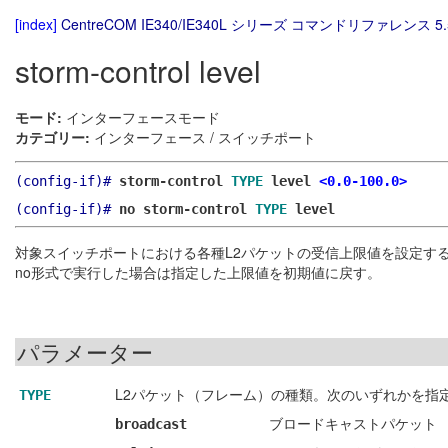
[index]
CentreCOM IE340/IE340L シリーズ コマンドリファレンス 5.
storm-control level
モード:
インターフェースモード
カテゴリー:
インターフェース / スイッチポート
(config-if)#
storm-control
TYPE
level
<0.0-100.0>
(config-if)#
no storm-control
TYPE
level
対象スイッチポートにおける各種L2パケットの受信上限値を設定す
no形式で実行した場合は指定した上限値を初期値に戻す。
パラメーター
L2パケット（フレーム）の種類。次のいずれかを指
TYPE
ブロードキャストパケット
broadcast