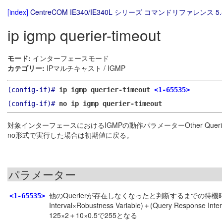
[index]
CentreCOM IE340/IE340L シリーズ コマンドリファレンス 5.
ip igmp querier-timeout
モード:
インターフェースモード
カテゴリー:
IPマルチキャスト / IGMP
(config-if)#
ip igmp querier-timeout
<1-65535>
(config-if)#
no ip igmp querier-timeout
対象インターフェースにおけるIGMPの動作パラメーターOther Querier P
no形式で実行した場合は初期値に戻る。
パラメーター
他のQuerierが存在しなくなったと判断するまでの待機時間（Othe
<1-65535>
Interval×Robustness Variable)＋(Query Respons
125×2＋10×0.5で255となる