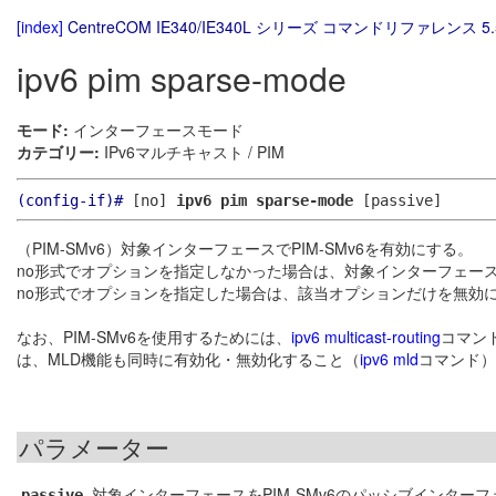
[index]
CentreCOM IE340/IE340L シリーズ コマンドリファレンス 5.
ipv6 pim sparse-mode
モード:
インターフェースモード
カテゴリー:
IPv6マルチキャスト / PIM
(config-if)#
[no]
ipv6 pim sparse-mode
[passive]
（PIM-SMv6）対象インターフェースでPIM-SMv6を有効にする。
no形式でオプションを指定しなかった場合は、対象インターフェースで
no形式でオプションを指定した場合は、該当オプションだけを無効
なお、PIM-SMv6を使用するためには、
ipv6 multicast-routing
コマン
は、MLD機能も同時に有効化・無効化すること（
ipv6 mld
コマンド）
パラメーター
対象インターフェースをPIM-SMv6のパッシブインタ
passive