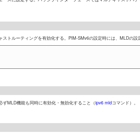
マルチキャストルーティングを有効化する。PIM-SMv6の設定時には、MLD
、必ずMLD機能も同時に有効化・無効化すること（
ipv6 mld
コマンド）。