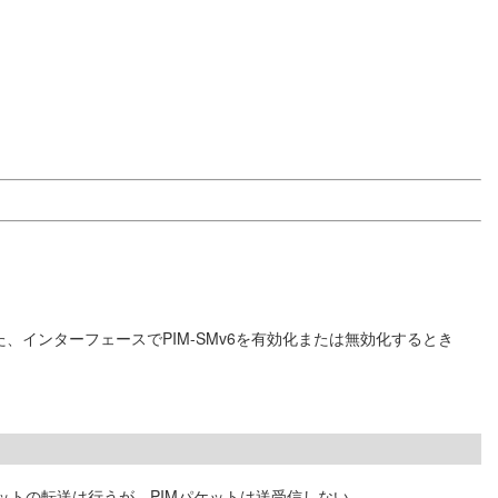
インターフェースでPIM-SMv6を有効化または無効化するとき
ットの転送は行うが、PIMパケットは送受信しない