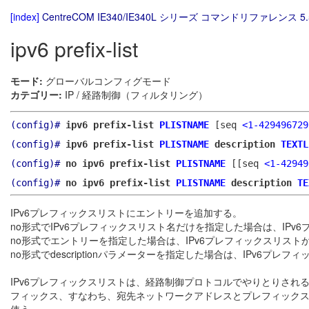
[index]
CentreCOM IE340/IE340L シリーズ コマンドリファレンス 5.
ipv6 prefix-list
モード:
グローバルコンフィグモード
カテゴリー:
IP / 経路制御（フィルタリング）
(config)#
ipv6 prefix-list
PLISTNAME
[seq
<1-429496729
(config)#
ipv6 prefix-list
PLISTNAME
description
TEXTL
(config)#
no ipv6 prefix-list
PLISTNAME
[[seq
<1-42949
(config)#
no ipv6 prefix-list
PLISTNAME
description
TE
IPv6プレフィックスリストにエントリーを追加する。
no形式でIPv6プレフィックスリスト名だけを指定した場合は、IPv
no形式でエントリーを指定した場合は、IPv6プレフィックスリス
no形式でdescriptionパラメーターを指定した場合は、IPv6プ
IPv6プレフィックスリストは、経路制御プロトコルでやりとりされ
フィックス、すなわち、宛先ネットワークアドレスとプレフィック