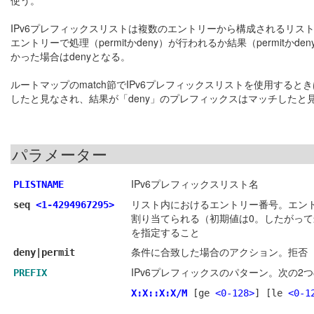
使う。
IPv6プレフィックスリストは複数のエントリーから構成されるリ
エントリーで処理（permitかdeny）が行われるか結果（permi
かった場合はdenyとなる。
ルートマップのmatch節でIPv6プレフィックスリストを使用すると
したと見なされ、結果が「deny」のプレフィックスはマッチしたと
パラメーター
IPv6プレフィックスリスト名
PLISTNAME
リスト内におけるエントリー番号。エン
seq
<1-4294967295>
割り当てられる（初期値は0。したがっ
を指定すること
条件に合致した場合のアクション。拒否（d
deny|permit
IPv6プレフィックスのパターン。次の2
PREFIX
X:X::X:X/M
[ge
<0-128>
]
[le
<0-1