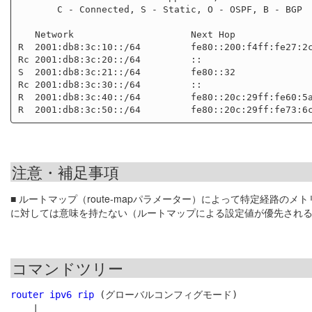
       C - Connected, S - Static, O - OSPF, B - BGP

   Network                     Next Hop                  If       Met Tag  Time

R  2001:db8:3c:10::/64         fe80::200:f4ff:fe27:2c
Rc 2001:db8:3c:20::/64         ::                    
S  2001:db8:3c:21::/64         fe80::32              
Rc 2001:db8:3c:30::/64         ::                    
R  2001:db8:3c:40::/64         fe80::20c:29ff:fe60:5a
注意・補足事項
■ ルートマップ（route-mapパラメーター）によって特定経路の
に対しては意味を持たない（ルートマップによる設定値が優先され
コマンドツリー
router ipv6 rip
 (グローバルコンフィグモード)

    |
