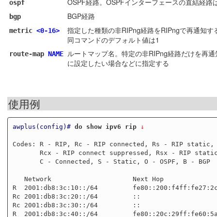
OSPF経路。OSPFインターフェースの直結経
ospf
BGP経路
bgp
指定した種類の非RIPng経路をRIPngで再通
metric
<0-16>
同コマンドのデフォルト値は1
ルートマップ名。特定の非RIPng経路だけを
route-map
NAME
に設定したい場合などに指定する
使用例
awplus(config)#
do show ipv6 rip
 ↓
Codes: R - RIP, Rc - RIP connected, Rs - RIP static, 
       Rcx - RIP connect suppressed, Rsx - RIP static suppressed,

       C - Connected, S - Static, O - OSPF, B - BGP

   Network                     Next Hop                  If       Met Tag  Time

R  2001:db8:3c:10::/64         fe80::200:f4ff:fe27:2c
Rc 2001:db8:3c:20::/64         ::                    
Rc 2001:db8:3c:30::/64         ::                    
R  2001:db8:3c:40::/64         fe80::20c:29ff:fe60:5a