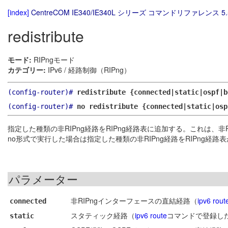
[index]
CentreCOM IE340/IE340L シリーズ コマンドリファレンス 5.
redistribute
モード:
RIPngモード
カテゴリー:
IPv6 / 経路制御（RIPng）
(config-router)#
redistribute {connected|static|ospf|
(config-router)#
no redistribute {connected|static|osp
指定した種類の非RIPng経路をRIPng経路表に追加する。これは、非R
no形式で実行した場合は指定した種類の非RIPng経路をRIPng経路
パラメーター
非RIPngインターフェースの直結経路（
ipv6 route
connected
スタティック経路（
ipv6 route
コマンドで登録し
static