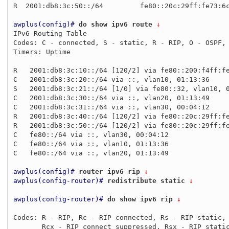
R  2001:db8:3c:50::/64         fe80::20c:29ff:fe73:6c
awplus(config)#
do show ipv6 route
 ↓
IPv6 Routing Table

Codes: C - connected, S - static, R - RIP, O - OSPF, 
Timers: Uptime

R   2001:db8:3c:10::/64 [120/2] via fe80::200:f4ff:fe
C   2001:db8:3c:20::/64 via ::, vlan10, 01:13:36

S   2001:db8:3c:21::/64 [1/0] via fe80::32, vlan10, 0
C   2001:db8:3c:30::/64 via ::, vlan20, 01:13:49

C   2001:db8:3c:31::/64 via ::, vlan30, 00:04:12

R   2001:db8:3c:40::/64 [120/2] via fe80::20c:29ff:fe
R   2001:db8:3c:50::/64 [120/2] via fe80::20c:29ff:fe
C   fe80::/64 via ::, vlan30, 00:04:12

C   fe80::/64 via ::, vlan10, 01:13:36

C   fe80::/64 via ::, vlan20, 01:13:49

awplus(config)#
router ipv6 rip
 ↓
awplus(config-router)#
redistribute static
 ↓
awplus(config-router)#
do show ipv6 rip
 ↓
Codes: R - RIP, Rc - RIP connected, Rs - RIP static, 
       Rcx - RIP connect suppressed, Rsx - RIP static suppressed,
