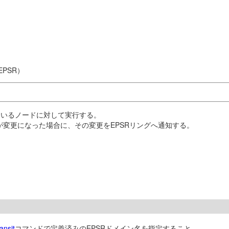
PSR）
れているノードに対して実行する。
が変更になった場合に、その変更をEPSRリングへ通知する。
。
ansit
コマンドで定義済みのEPSRドメイン名を指定すること