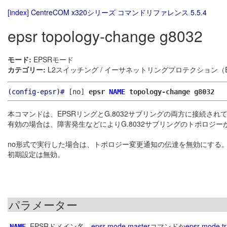
[index]
CentreCOM x320シリーズ コマンドリファレンス 5.5.4
epsr topology-change g8032
モード:
EPSRモード
カテゴリー:
L2スイッチング / イーサネットリングプロテクション（E
(config-epsr)#
[no]
epsr
NAME
topology-change g8032
本コマンドは、EPSRリングとG.8032サブリングの両方に接続さ
有効の場合は、障害発生などによりG.8032サブリングのトポロジー
no形式で実行した場合は、トポロジー変更通知の伝達を無効にする
初期設定は無効。
パラメーター
EPSRドメイン名。
epsr mode master
コマンドか
epsr mode tr
NAME