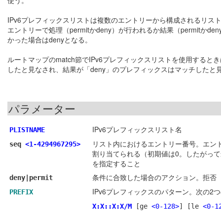
使う。
IPv6プレフィックスリストは複数のエントリーから構成されるリ
エントリーで処理（permitかdeny）が行われるか結果（permi
かった場合はdenyとなる。
ルートマップのmatch節でIPv6プレフィックスリストを使用すると
したと見なされ、結果が「deny」のプレフィックスはマッチしたと
パラメーター
IPv6プレフィックスリスト名
PLISTNAME
リスト内におけるエントリー番号。エン
seq
<1-4294967295>
割り当てられる（初期値は0。したがっ
を指定すること
条件に合致した場合のアクション。拒否（d
deny|permit
IPv6プレフィックスのパターン。次の2
PREFIX
X:X::X:X/M
[ge
<0-128>
]
[le
<0-1