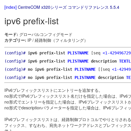
[index]
CentreCOM x320シリーズ コマンドリファレンス 5.5.4
ipv6 prefix-list
モード:
グローバルコンフィグモード
カテゴリー:
IP / 経路制御（フィルタリング）
(config)#
ipv6 prefix-list
PLISTNAME
[seq
<1-429496729
(config)#
ipv6 prefix-list
PLISTNAME
description
TEXTL
(config)#
no ipv6 prefix-list
PLISTNAME
[[seq
<1-42949
(config)#
no ipv6 prefix-list
PLISTNAME
description
TE
IPv6プレフィックスリストにエントリーを追加する。
no形式でIPv6プレフィックスリスト名だけを指定した場合は、IPv
no形式でエントリーを指定した場合は、IPv6プレフィックスリス
no形式でdescriptionパラメーターを指定した場合は、IPv6プ
IPv6プレフィックスリストは、経路制御プロトコルでやりとりされ
フィックス、すなわち、宛先ネットワークアドレスとプレフィック