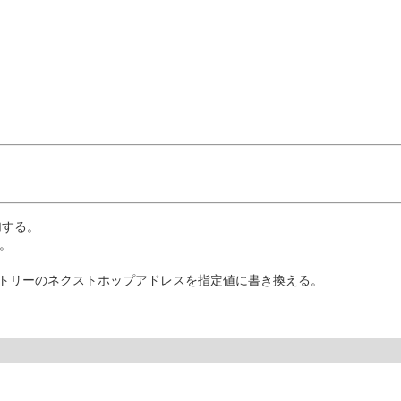
追加する。
る。
経路エントリーのネクストホップアドレスを指定値に書き換える。