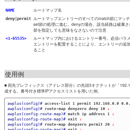
ルートマップ名
NAME
ルートマップエントリーのすべてのmatch節にマッチし
deny|permit
set節の処理に進む。denyの場合、該当経路は破棄さ
節を指定しても意味をなさないので注意
ルートマップ内におけるエントリー番号。必須パラメ
<1-65535>
エントリーを配置することにより、エントリーの追
ること
使用例
■ 宛先プレフィックス（アドレス部分）の先頭3オクテットが「192.1
成する。番号付き標準IPアクセスリストを用いた例。
awplus(config)#
access-list 1 permit 192.168.0.0 0.0
awplus(config)#
route-map denyzero deny 10
 ↓
awplus(config-route-map)#
match ip address 1
 ↓
awplus(config-route-map)#
exit
 ↓
awplus(config)#
route-map denyzero permit 20
 ↓
awplus(config-route-map)#
exit
 ↓