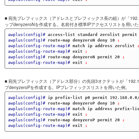
■ 宛先プレフィックス（アドレスとプレフィックス長の組）が「192.
ップdenyzeroNを作成する。名前付き標準IPアクセスリストを用い
awplus(config)#
access-list standard zerolist permit
awplus(config)#
route-map denyzeroN deny 10
 ↓
awplus(config-route-map)#
match ip address zerolist
 
awplus(config-route-map)#
exit
 ↓
awplus(config)#
route-map denyzeroN permit 20
 ↓
awplus(config-route-map)#
exit
 ↓
■ 宛先プレフィックス（アドレス部分）の先頭3オクテットが「192.
プdenyzeroPを作成する。IPプレフィックスリストを用いた例。
awplus(config)#
ip prefix-list p0 permit 192.168.0.0
awplus(config)#
route-map denyzeroP deny 10
 ↓
awplus(config-route-map)#
match ip address prefix-li
awplus(config-route-map)#
exit
 ↓
awplus(config)#
route-map denyzeroP permit 20
 ↓
awplus(config-route-map)#
exit
 ↓