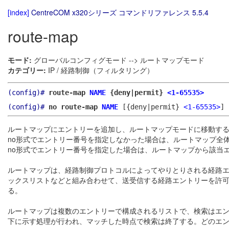
[index]
CentreCOM x320シリーズ コマンドリファレンス 5.5.4
route-map
モード:
グローバルコンフィグモード --> ルートマップモード
カテゴリー:
IP / 経路制御（フィルタリング）
(config)#
route-map
NAME
{deny|permit}
<1-65535>
(config)#
no route-map
NAME
[{deny|permit}
<1-65535>
]
ルートマップにエントリーを追加し、ルートマップモードに移動す
no形式でエントリー番号を指定しなかった場合は、ルートマップ全
no形式でエントリー番号を指定した場合は、ルートマップから該当
ルートマップは、経路制御プロトコルによってやりとりされる経路エン
ックスリストなどと組み合わせて、送受信する経路エントリーを許
る。
ルートマップは複数のエントリーで構成されるリストで、検索はエ
下に示す処理が行われ、マッチした時点で検索は終了する。どのエン