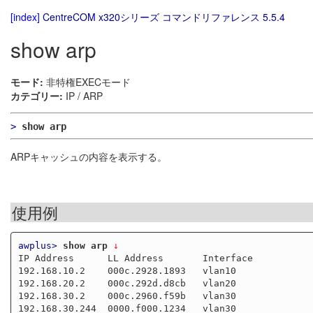
[index]
CentreCOM x320シリーズ コマンドリファレンス 5.5.4
show arp
モード:
非特権EXECモード
カテゴリー:
IP / ARP
>
show arp
ARPキャッシュの内容を表示する。
使用例
awplus>
show arp
 ↓
IP Address      LL Address       Interface           
192.168.10.2    000c.2928.1893   vlan10              
192.168.20.2    000c.292d.d8cb   vlan20              
192.168.30.2    000c.2960.f59b   vlan30              
192.168.30.244  0000.f000.1234   vlan30              