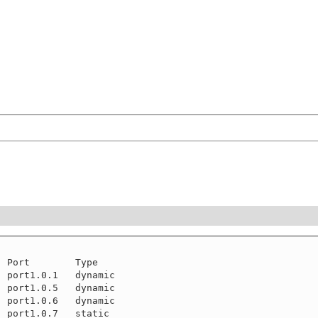
 Port        Type

 port1.0.1   dynamic

 port1.0.5   dynamic

 port1.0.6   dynamic

 port1.0.7   static
