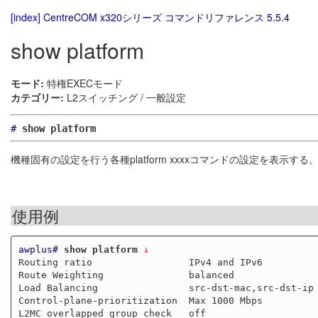
[index]
CentreCOM x320シリーズ コマンドリファレンス 5.5.4
show platform
モード:
特権EXECモード
カテゴリー:
L2スイッチング / 一般設定
#
show platform
機種固有の設定を行う各種platform xxxxコマンドの設定を表示する
使用例
awplus#
show platform
 ↓
Routing ratio                 IPv4 and IPv6

Route Weighting               balanced

Load Balancing                src-dst-mac,src-dst-ip

Control-plane-prioritization  Max 1000 Mbps

L2MC overlapped group check   off
