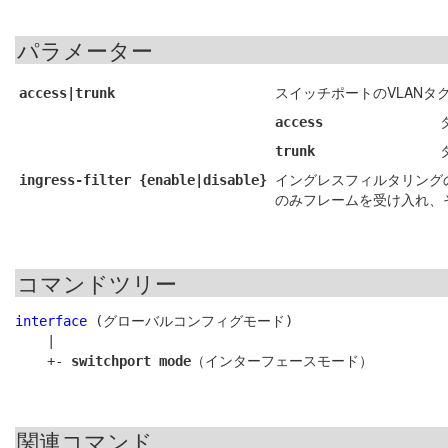
パラメーター
スイッチポートのVLANタ
access|trunk
access
trunk
イングレスフィルタリングの有
ingress-filter {enable|disable}
のみフレームを受け入れ、そ
コマンドツリー
interface
 (グローバルコンフィグモード)

    |

    +- 
switchport mode
関連コマンド