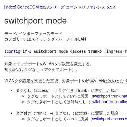
[index]
CentreCOM x320シリーズ コマンドリファレンス 5.5.4
switchport mode
モード:
インターフェースモード
カテゴリー:
L2スイッチング / バーチャルLAN
(config-if)#
switchport mode {access|trunk}
[ingress-f
対象スイッチポートのVLANタグ設定を変更する。
初期設定はタグなし（アクセスポート）。
VLANタグ設定を変更した直後、対象ポートの所属VLANは次のとお
タグなし（access） → タグ付き（trunk）に変更した場合
タグなしポートとしてvlan1に所属（
switchport trunk nat
タグ付きポートとしては所属なし（
switchport trunk all
タグ付き（trunk） → タグなし（access）に変更した場合
タグなしポートとしてvlan1に所属（
switchport access v