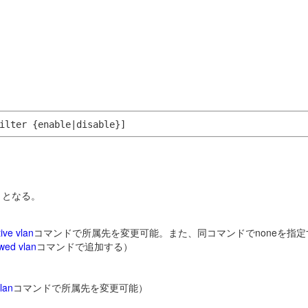
ilter {enable|disable}]
りとなる。
ive vlan
コマンドで所属先を変更可能。また、同コマンドでnoneを指
owed vlan
コマンドで追加する）
lan
コマンドで所属先を変更可能）