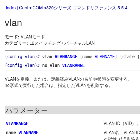
[index]
CentreCOM x320シリーズ コマンドリファレンス 5.5.4
vlan
モード:
VLANモード
カテゴリー:
L2スイッチング / バーチャルLAN
(config-vlan)#
vlan
VLANRANGE
[name
VLANNAME
]
[state {
(config-vlan)#
no vlan
VLANRANGE
VLANを定義、または、定義済みVLANの名前や状態を変更する。
no形式で実行した場合は、指定したVLANを削除する。
パラメーター
VLAN ID（V
VLANRANGE
VLAN名。VLA
name
VLANNAME
と記号（! # $ % & '