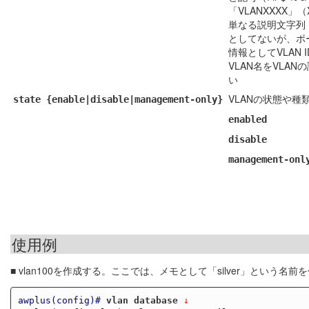
「VLANXXXX」（
単なる説明文字列
としてないが、ポー
情報としてVLAN
VLAN名をVLA
い
VLANの状態や種
state {enable|disable|management-only}
enabled
disable
management-onl
使用例
■ vlan100を作成する。ここでは、メモとして「silver」という名
awplus(config)#
vlan database
 ↓