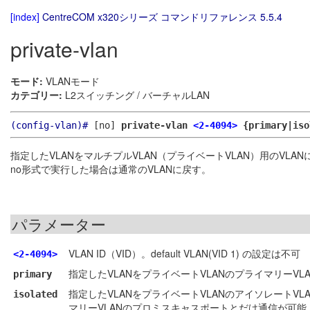
[index]
CentreCOM x320シリーズ コマンドリファレンス 5.5.4
private-vlan
モード:
VLANモード
カテゴリー:
L2スイッチング / バーチャルLAN
(config-vlan)#
[no]
private-vlan
<2-4094>
{primary|iso
指定したVLANをマルチプルVLAN（プライベートVLAN）用のVLA
no形式で実行した場合は通常のVLANに戻す。
パラメーター
VLAN ID（VID）。default VLAN(VID 1) の設定は不可
<2-4094>
指定したVLANをプライベートVLANのプライマリーVL
primary
指定したVLANをプライベートVLANのアイソレートV
isolated
マリーVLANのプロミスキャスポートとだけ通信が可能