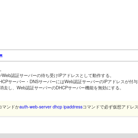
M
。
スがWeb認証サーバーの待ち受けIPアドレスとして動作する。
CPサーバー・DNSサーバーにはWeb認証サーバーのIPアドレスが付
レスを消去し、Web認証サーバーのDHCPサーバー機能を無効にする。
コマンドか
auth-web-server dhcp ipaddress
コマンドで必ず仮想アドレ