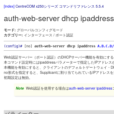
[index]
CentreCOM x250シリーズ コマンドリファレンス 5.5.4
auth-web-server dhcp ipaddress
モード:
グローバルコンフィグモード
カテゴリー:
インターフェース / ポート認証
(config)#
[no]
auth-web-server dhcp ipaddress
A.B.C.D/
Web認証サーバー（ポート認証）のDHCPサーバー機能を有効にする
本コマンド設定時にはipaddressパラメーターで指定したIPアドレ
本機能を有効にすると、クライアントのデフォルトゲートウェイ・DH
no形式を指定すると、Supplicantに割り当てられているIPアド
初期設定は無効。
Note
Web認証を使用する場合は
auth-web-server ipaddress
パラメーター