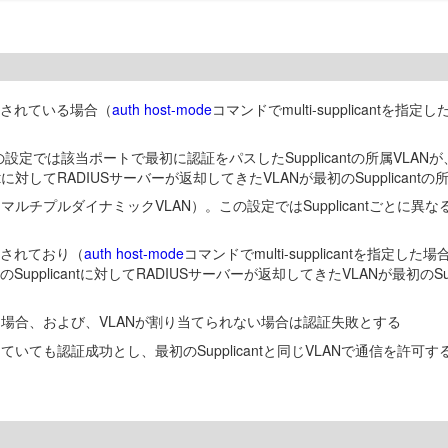
に設定されている場合（
auth host-mode
コマンドでmulti-supplicantを
設定では該当ポートで最初に認証をパスしたSupplicantの所属VLANが
antに対してRADIUSサーバーが返却してきたVLANが最初のSupplica
当て（マルチプルダイナミックVLAN）。この設定ではSupplicantごとに異な
に設定されており（
auth host-mode
コマンドでmulti-supplicantを指定し
のSupplicantに対してRADIUSサーバーが返却してきたVLANが最初の
が異なる場合、および、VLANが割り当てられない場合は認証失敗とする
異なっていても認証成功とし、最初のSupplicantと同じVLANで通信を許可す