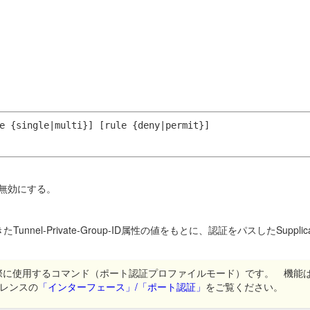
e {single|multi}]
[rule {deny|permit}]
を無効にする。
nel-Private-Group-ID属性の値をもとに、認証をパスしたSuppl
際に使用するコマンド（ポート認証プロファイルモード）です。 機能
レンスの
「インターフェース」/「ポート認証」
をご覧ください。