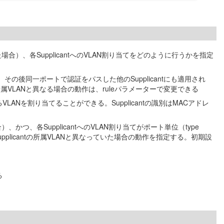
指定した場合）、各SupplicantへのVLAN割り当てをどのように行うかを指定
、その後同一ポートで認証をパスした他のSupplicantにも適用され
ntの所属VLANと異なる場合の動作は、ruleパラメーターで変更できる
るVLANを割り当てることができる。Supplicantの識別はMACアドレ
た場合）、かつ、各SupplicantへのVLAN割り当てがポート単位（type
Supplicantの所属VLANと異なっていた場合の動作を指定する。初期設
る