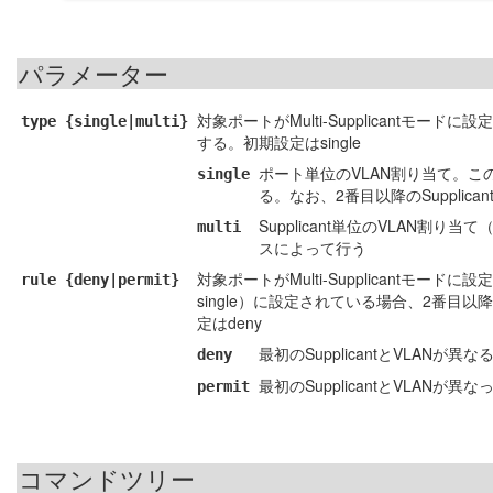
パラメーター
対象ポートがMulti-Supplicantモード
type {single|multi}
する。初期設定はsingle
ポート単位のVLAN割り当て。この
single
る。なお、2番目以降のSupplic
Supplicant単位のVLAN割り
multi
スによって行う
対象ポートがMulti-Supplicantモード
rule {deny|permit}
single）に設定されている場合、2番目以降
定はdeny
最初のSupplicantとVLAN
deny
最初のSupplicantとVLANが
permit
コマンドツリー