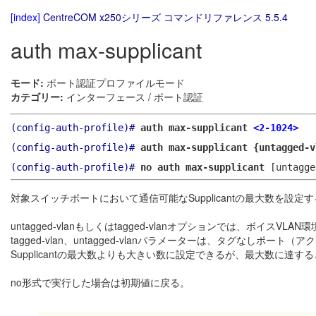
[index]
CentreCOM x250シリーズ コマンドリファレンス 5.5.4
auth max-supplicant
モード:
ポート認証プロファイルモード
カテゴリー:
インターフェース / ポート認証
(config-auth-profile)#
auth max-supplicant
<2-1024>
(config-auth-profile)#
auth max-supplicant {untagged-
(config-auth-profile)#
no auth max-supplicant
[untagge
対象スイッチポートにおいて通信可能なSupplicantの最大数を設定
untagged-vlanもしくはtagged-vlanオプションでは、ボイスVL
tagged-vlan、untagged-vlanパラメーターは、タグなしポー
Supplicantの最大数よりも大きい数に設定できるが、最大数に達する
no形式で実行した場合は初期値に戻る。