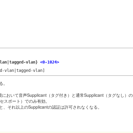
vlan|tagged-vlan}
<0-1024>
d-vlan|tagged-vlan]
する。
AN環境において音声Supplicant（タグ付き）と通常Supplicant（タグな
ト（アクセスポート）でのみ有効。
と、それ以上のSupplicantの認証は許可されなくなる。