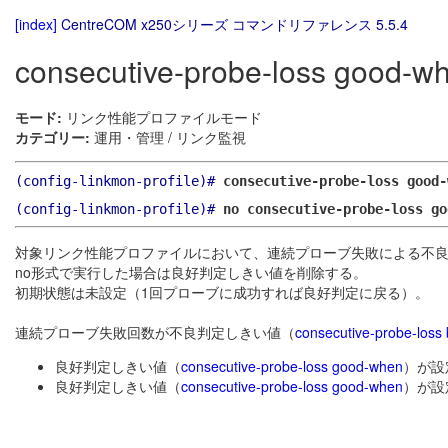
[index]
CentreCOM x250シリーズ コマンドリファレンス 5.5.4
consecutive-probe-loss good-w
モード:
リンク性能プロファイルモード
カテゴリー:
運用・管理 / リンク監視
(config-linkmon-profile)#
consecutive-probe-loss good
(config-linkmon-profile)#
no consecutive-probe-loss go
対象リンク性能プロファイルにおいて、連続プローブ失敗による不
no形式で実行した場合は良好判定しきい値を削除する。
初期状態は未設定（1回プローブに成功すれば良好判定に戻る）。
連続プローブ失敗回数が不良判定しきい値（
consecutive-probe-loss
良好判定しきい値（
consecutive-probe-loss good-when
）が設
良好判定しきい値（
consecutive-probe-loss good-when
）が設