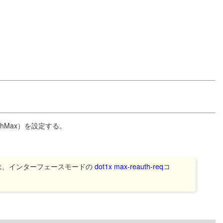
uthMax）を設定する。
は、インターフェースモードの
dot1x max-reauth-req
コ