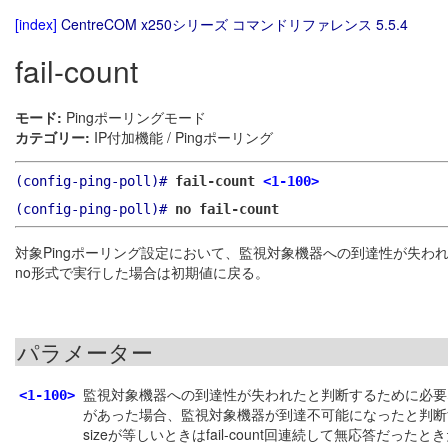
[index]
CentreCOM x250シリーズ コマンドリファレンス 5.5.4
fail-count
モード:
Pingポーリングモード
カテゴリー:
IP付加機能 / Pingポーリング
(config-ping-poll)#
fail-count
<1-100>
(config-ping-poll)#
no fail-count
対象Pingポーリング設定において、監視対象機器への到達性が失われ
no形式で実行した場合は初期値に戻る。
パラメーター
監視対象機器への到達性が失われたと判断するために必要なPing無
<1-100>
があった場合、監視対象機器が到達不可能になったと判断する。fail-
sizeが等しいときはfail-count回連続して無応答だったとき