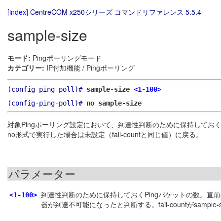
[index]
CentreCOM x250シリーズ コマンドリファレンス 5.5.4
sample-size
モード:
Pingポーリングモード
カテゴリー:
IP付加機能 / Pingポーリング
(config-ping-poll)#
sample-size
<1-100>
(config-ping-poll)#
no sample-size
対象Pingポーリング設定において、到達性判断のために保持しておく
no形式で実行した場合は未設定（fail-countと同じ値）に戻る。
パラメーター
到達性判断のために保持しておくPingパケットの数。直前のsam
<1-100>
器が到達不可能になったと判断する。fail-countがsampl