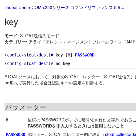
[index]
CentreCOM x250シリーズ コマンドリファレンス 5.5.4
key
モード:
STOAT送信先モード
カテゴリー:
アライドテレシスマネージメントフレームワーク（AMF）
(config-stoat-dest)#
key
[8]
PASSWORD
(config-stoat-dest)#
no key
STOATソースにおいて、対象のSTOATコレクター（STOAT送信
no形式で実行した場合は認証キーの設定を削除する。
パラメーター
後続のPASSWORDがすでに暗号化された文字列であ
8
PASSWORDを手入力するときには使用しないこと
認証キー。STOATコレクター側に設定（
stoat collector k
PASSWORD