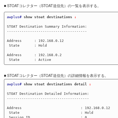
■ STOATコレクター（STOAT送信先）の一覧を表示する。
awplus#
show stoat destinations
 ↓
STOAT Destination Summary Information:

--------------------------------------

Address      : 192.168.0.12

 State       : Hold

Address      : 192.168.0.2

■ STOATコレクター（STOAT送信先）の詳細情報を表示する。
awplus#
show stoat destinations detail
 ↓
STOAT Destination Detailed Information:

---------------------------------------

Address                            : 192.168.0.12

 State                             : Hold

 Session ID                        : 0
