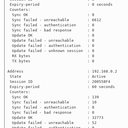
 Expiry-period                     : 0 seconds

 Counters:

  Sync OK                          : 0

  Sync failed - unreachable        : 6612

  Sync failed - authentication     : 0

  Sync failed - bad response       : 0

  Update OK                        : 0

  Update failed - unreachable      : 0

  Update failed - authentication   : 0

  Update failed - unknown session  : 0

  RX bytes                         : 0

  TX bytes                         : 0

Address                            : 192.168.0.2

 State                             : Active

 Session ID                        : 200558F4

 Expiry-period                     : 60 seconds

 Counters:

  Sync OK                          : 139

  Sync failed - unreachable        : 10

  Sync failed - authentication     : 0

  Sync failed - bad response       : 0

  Update OK                        : 32773

  Update failed - unreachable      : 52

  Update failed - authentication   : 0
