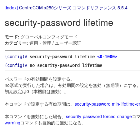
[index]
CentreCOM x250シリーズ コマンドリファレンス 5.5.4
security-password lifetime
モード:
グローバルコンフィグモード
カテゴリー:
運用・管理 / ユーザー認証
(config)#
security-password lifetime
<0-1000>
(config)#
no security-password lifetime
パスワードの有効期間を設定する。
no形式で実行した場合は、有効期間の設定を無効（無期限）にする
初期設定は0（本機能は無効）。
本コマンドで設定する有効期間は、
security-password min-lifetime-e
本コマンドを無効にした場合、
security-password forced-change
コ
warning
コマンドも自動的に無効になる。