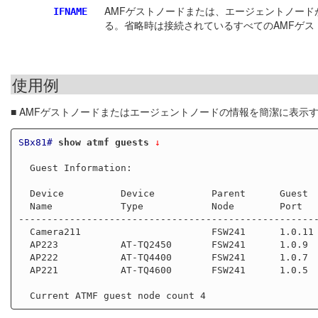
AMFゲストノードまたは、エージェントノー
IFNAME
る。省略時は接続されているすべてのAMFゲ
使用例
■ AMFゲストノードまたはエージェントノードの情報を簡潔に表示
SBx81#
show atmf guests
 ↓
  Guest Information:

  Device          Device          Parent      Guest     IP/IPv6

  Name            Type            Node        Port      Address

-----------------------------------------------------
  Camera211                       FSW241      1.0.11    192.168.1.211           

  AP223           AT-TQ2450       FSW241      1.0.9     192.168.1.223           

  AP222           AT-TQ4400       FSW241      1.0.7     192.168.1.222           

  AP221           AT-TQ4600       FSW241      1.0.5     192.168.1.221                
