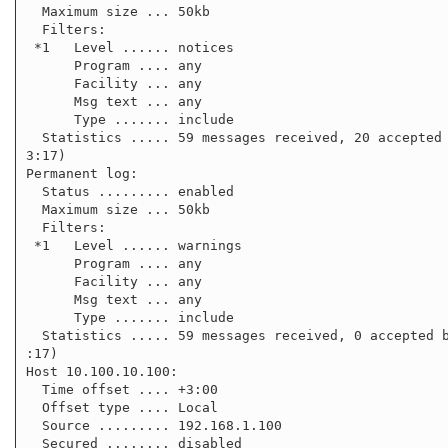
  Maximum size ... 50kb

  Filters:

 *1   Level ...... notices

      Program .... any

      Facility ... any

      Msg text ... any

      Type ....... include

  Statistics ..... 59 messages received, 20 accepted by filter (2012 Jan 13 23:3

3:17)

Permanent log:

  Status ......... enabled

  Maximum size ... 50kb

  Filters:

 *1   Level ...... warnings

      Program .... any

      Facility ... any

      Msg text ... any

      Type ....... include

  Statistics ..... 59 messages received, 0 accepted by filter (2012 Jan 13 23:33

:17)

Host 10.100.10.100:

  Time offset .... +3:00

  Offset type .... Local

  Source ......... 192.168.1.100

  Secured ........ disabled
