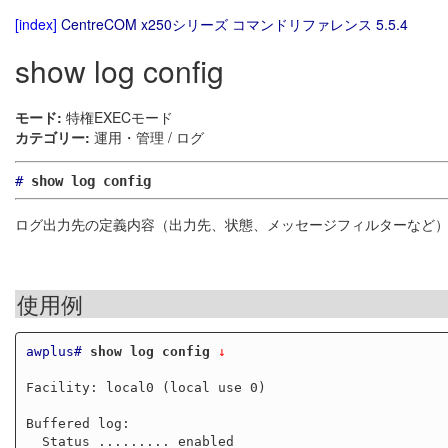
[index]
CentreCOM x250シリーズ コマンドリファレンス 5.5.4
show log config
モード:
特権EXECモード
カテゴリー:
運用・管理 / ログ
#
show log config
ログ出力先の定義内容（出力先、状態、メッセージフィルターなど
使用例
awplus#
show log config
 ↓
Facility: local0 (local use 0)

Buffered log:

  Status ......... enabled
