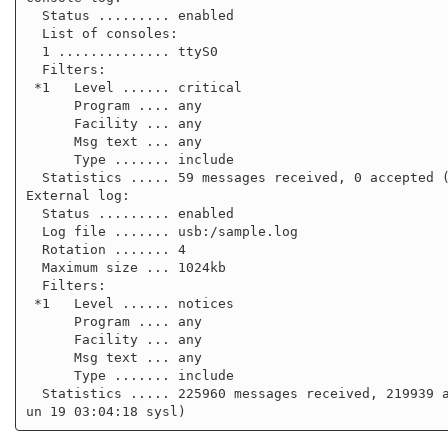
  Status ......... enabled

  List of consoles:

  1 .............. ttyS0

  Filters:

 *1   Level ...... critical

      Program .... any

      Facility ... any

      Msg text ... any

      Type ....... include

  Statistics ..... 59 messages received, 0 accepted (2012 Jan 13 23:33:17)

External log:

  Status ......... enabled

  Log file ....... usb:/sample.log

  Rotation ....... 4

  Maximum size ... 1024kb

  Filters:

 *1   Level ...... notices

      Program .... any

      Facility ... any

      Msg text ... any

      Type ....... include

  Statistics ..... 225960 messages received, 219939 accepted, 0 excluded (2017 J
