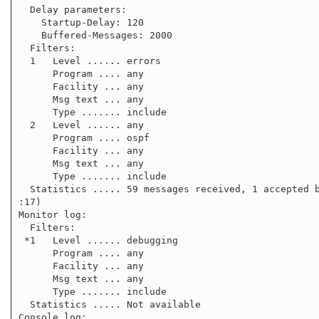
  Delay parameters:

    Startup-Delay: 120

    Buffered-Messages: 2000

  Filters:

  1   Level ...... errors

      Program .... any

      Facility ... any

      Msg text ... any

      Type ....... include

  2   Level ...... any

      Program .... ospf

      Facility ... any

      Msg text ... any

      Type ....... include

  Statistics ..... 59 messages received, 1 accepted by filter (2012 Jan 13 23:33

:17)

Monitor log:

  Filters:

 *1   Level ...... debugging

      Program .... any

      Facility ... any

      Msg text ... any

      Type ....... include

  Statistics ..... Not available

Console log:
