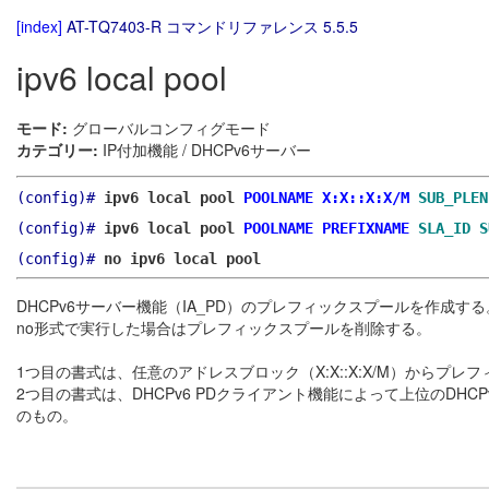
[index]
AT-TQ7403-R コマンドリファレンス 5.5.5
ipv6 local pool
モード:
グローバルコンフィグモード
カテゴリー:
IP付加機能 / DHCPv6サーバー
(config)#
ipv6 local pool
POOLNAME
X:X::X:X/M
SUB_PLEN
(config)#
ipv6 local pool
POOLNAME
PREFIXNAME
SLA_ID
S
(config)#
no ipv6 local pool
DHCPv6サーバー機能（IA_PD）のプレフィックスプールを作成する
no形式で実行した場合はプレフィックスプールを削除する。
1つ目の書式は、任意のアドレスブロック（X:X::X:X/M）からプ
2つ目の書式は、DHCPv6 PDクライアント機能によって上位のDHC
のもの。