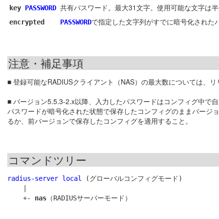
共有パスワード。最大31文字。使用可能な文字は半角英数字と記号（! # 
key
PASSWORD
で指定した文字列がすでに暗号化された
encrypted
PASSWORD
注意・補足事項
■ 登録可能なRADIUSクライアント（NAS）の最大数については
■ バージョン5.5.3-2.x以降、入力したパスワードはコンフィグ中
パスワードが暗号化された状態で保存したコンフィグのままバージョン
るか、前バージョンで保存したコンフィグを適用すること。
コマンドツリー
radius-server local
 (グローバルコンフィグモード)

    |

    +- 
nas