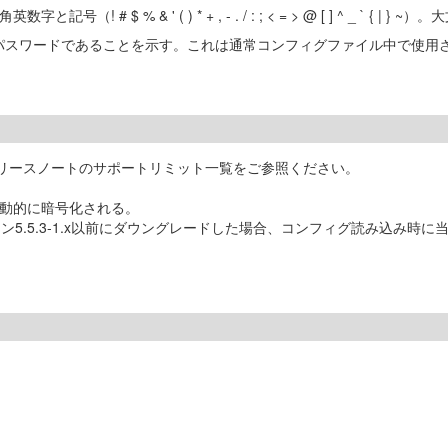
$ % & ' ( ) * + , - . / : ; < = > @ [ ] ^ _ ` { | 
パスワードであることを示す。これは通常コンフィグファイル中で使用
、リリースノートのサポートリミット一覧をご参照ください。
で自動的に暗号化される。
5.5.3-1.x以前にダウングレードした場合、コンフィグ読み込み時