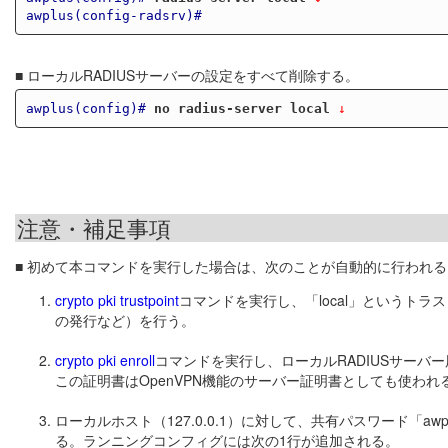
awplus(config-radsrv)#
■ ローカルRADIUSサーバーの設定をすべて削除する。
awplus(config)#
no radius-server local
 ↓
注意・補足事項
■ 初めて本コマンドを実行した場合は、次のことが自動的に行われる
crypto pki trustpoint
コマンドを実行し、「local」というト
の発行など）を行う。
crypto pki enroll
コマンドを実行し、ローカルRADIUSサーバ
この証明書はOpenVPN機能のサーバー証明書としても使われ
ローカルホスト（127.0.0.1）に対して、共有パスワード「awplus
る。ランニングコンフィグには次の1行が追加される。