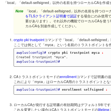
「local」「default-selfsigned」以外の名前を持つローカル
Note
「local」「default-selfsigned」以外の名前を
をTLSクライアント証明書で認証
する場合にのみ使用できます
要があります）。それ以外の機能でローカルCAを使う
カルCAを別途作成してください。
crypto pki trustpoint
コマンドで「local」「default-sel
ここでは例として「myca」という名前のトラストポイントを
awplus(config)#
crypto pki trustpoint myca
 ↓
awplus(ca-trustpoint)#
CAトラストポイントモードの
enrollment
コマンドで証明書の追加
これにより「myca」はローカルCA用のトラストポイントとな
awplus(ca-trustpoint)#
enrollment selfsigned
 ↓
ローカルCAが発行する証明書の有効期間はデフォルト5年です
これを変更したい場合はCAトラストポイントモードの
lifetime