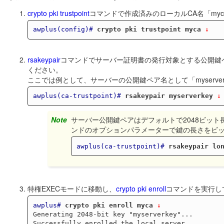
crypto pki trustpoint
コマンドで作成済みのローカルCA名「my
awplus(config)#
crypto pki trustpoint myca
 ↓
rsakeypair
コマンドでサーバー証明書の発行対象とする公開鍵ペアの
ください。
ここでは例として、サーバーの公開鍵ペア名として「myserve
awplus(ca-trustpoint)#
rsakeypair myserverkey
 ↓
Note
サーバー公開鍵ペアはデフォルトで2048ビッ
ンドのオプションパラメーターで鍵の長さをビット
awplus(ca-trustpoint)#
rsakeypair lo
特権EXECモードに移動し、
crypto pki enroll
コマンドを実行し
awplus#
crypto pki enroll myca
 ↓
Generating 2048-bit key "myserverkey"...
