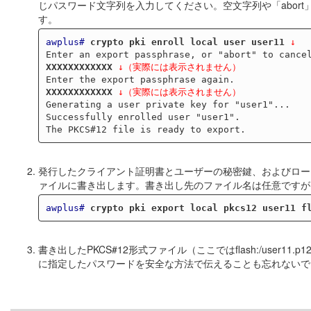
じパスワード文字列を入力してください。空文字列や「abor
す。
awplus#
crypto pki enroll local user user11
 ↓
XXXXXXXXXXXX
↓（実際には表示されません）
XXXXXXXXXXXX
↓（実際には表示されません）
Generating a user private key for "user1"...

Successfully enrolled user "user1".

発行したクライアント証明書とユーザーの秘密鍵、およびロー
ァイルに書き出します。書き出し先のファイル名は任意ですが、
awplus#
crypto pki export local pkcs12 user11 f
書き出したPKCS#12形式ファイル（ここではflash:/user
に指定したパスワードを安全な方法で伝えることも忘れないで