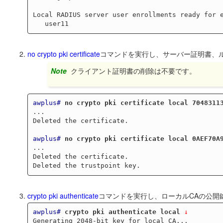
Local RADIUS server user enrollments ready for e
no crypto pki certificate
コマンドを実行し、サーバー証明書、
Note
クライアント証明書の削除は不要です。
awplus#
no crypto pki certificate local 7048311
...

Deleted the certificate.

awplus#
no crypto pki certificate local 0AEF70A
...

Deleted the certificate.

crypto pki authenticate
コマンドを実行し、ローカルCAの公開
awplus#
crypto pki authenticate local
 ↓
Generating 2048-bit key for local CA...
