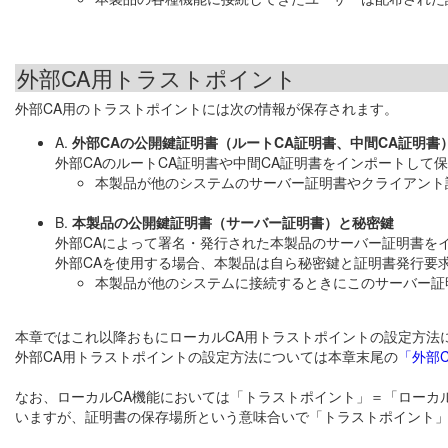
外部CA用トラストポイント
外部CA用のトラストポイントには次の情報が保存されます。
A.
外部CAの公開鍵証明書（ルートCA証明書、中間CA証明書
外部CAのルートCA証明書や中間CA証明書をインポートして
本製品が他のシステムのサーバー証明書やクライアント
B.
本製品の公開鍵証明書（サーバー証明書）と秘密鍵
外部CAによって署名・発行された本製品のサーバー証明書を
外部CAを使用する場合、本製品は自ら秘密鍵と証明書発行要求
本製品が他のシステムに接続するときにこのサーバー証
本章ではこれ以降おもにローカルCA用トラストポイントの設定方法
外部CA用トラストポイントの設定方法については本章末尾の
「外部
なお、ローカルCA機能においては「トラストポイント」＝「ローカ
いますが、証明書の保存場所という意味合いで「トラストポイント