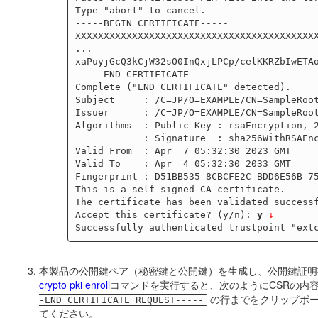
Type "abort" to cancel.

-----BEGIN CERTIFICATE-----

XXXXXXXXXXXXXXXXXXXXXXXXXXXXXXXXXXXXXXXXXXX
...

xaPuyjGcQ3kCjW32sO0InQxjLPCp/celKKRZbIwETAo
-----END CERTIFICATE-----

Complete ("END CERTIFICATE" detected).

Subject     : /C=JP/O=EXAMPLE/CN=SampleRoot
Issuer      : /C=JP/O=EXAMPLE/CN=SampleRoot
Algorithms  : Public Key : rsaEncryption, 2
            : Signature  : sha256WithRSAEncryption

Valid From  : Apr  7 05:32:30 2023 GMT

Valid To    : Apr  4 05:32:30 2033 GMT

Fingerprint : D51BB535 8CBCFE2C BDD6E56B 75
This is a self-signed CA certificate.

The certificate has been validated successf
Accept this certificate? (y/n): 
y
↓
本製品の公開鍵ペア（秘密鍵と公開鍵）を生成し、公開鍵証明
crypto pki enroll
コマンドを実行すると、次のようにCSRの内
の行までをクリップボード
-END CERTIFICATE REQUEST-----
てください。