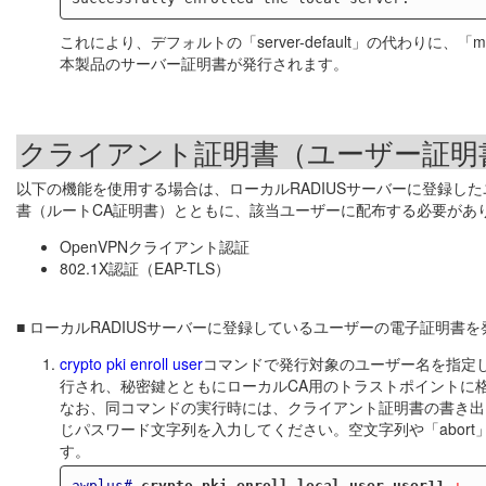
これにより、デフォルトの「server-default」の代わりに
本製品のサーバー証明書が発行されます。
クライアント証明書（ユーザー証明
以下の機能を使用する場合は、ローカルRADIUSサーバーに登録し
書（ルートCA証明書）とともに、該当ユーザーに配布する必要があ
OpenVPNクライアント認証
802.1X認証（EAP-TLS）
■ ローカルRADIUSサーバーに登録しているユーザーの電子証明
crypto pki enroll user
コマンドで発行対象のユーザー名を指定
行され、秘密鍵とともにローカルCA用のトラストポイントに
なお、同コマンドの実行時には、クライアント証明書の書き出
じパスワード文字列を入力してください。空文字列や「abor
す。
awplus#
crypto pki enroll local user user11
 ↓