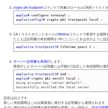
crypto pki trustpoint
コマンドで対象のローカルCA用トラスト
awplus#
configure terminal
 ↓
awplus(config)#
crypto pki trustpoint local
 ↓
CAトラストポイントモードの
lifetime
コマンドで希望する期間
たとえば証明書の有効期間を1年にしたいときは次のように設
awplus(ca-trustpoint)#
lifetime years 1
 ↓
サーバー証明書を再発行
します。
再発行したサーバー証明書には手順3で設定した有効期間が適
awplus(ca-trustpoint)#
end
 ↓
awplus#
crypto pki enroll local
 ↓
Using private key "server-default"...

設定は以上です。
新しい有効期間はこれ以降新規に発行する証明書から適用されます
すでに発行済みの証明書の有効期間を変更したい場合は、
該当証明