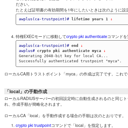
ださい。
たとえば証明書の有効期間を1年にしたいときは次のように設
awplus(ca-trustpoint)#
lifetime years 1
 ↓
特権EXECモードに移動して
crypto pki authenticate
コマンドを
awplus(ca-trustpoint)#
end
 ↓
awplus#
crypto pki authenticate myca
 ↓
Generating 2048-bit key for local CA...

ローカルCA用トラストポイント「myca」の作成は完了です。これ
「local」の手動作成
ローカルRADIUSサーバーの初回設定時に自動生成されるのと同じト
れ、作成手順が簡略化されます。
ローカルCA「local」を手動作成する場合の手順は次のとおりです。
crypto pki trustpoint
コマンドで「local」を指定します。