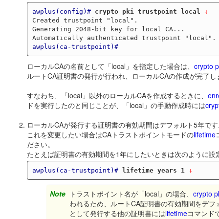
awplus(config)#
crypto pki trustpoint local
 ↓
Created trustpoint "local".

Generating 2048-bit key for local CA...

awplus(ca-trustpoint)#
ローカルCAの名前として「local」を指定した場合は、
crypto p
ルートCA証明書の発行が行われ、ローカルCAの作成が完了し
すなわち、「local」以外のローカルCAを作成するときに、
enr
ドを実行したのと同じことが、「local」の手動作成時には
cryp
ローカルCAが発行する証明書の有効期間はデフォルト5年です
これを変更したい場合はCAトラストポイントモードの
lifetime
ださい。
たとえば証明書の有効期間を1年にしたいときは次のように設
awplus(ca-trustpoint)#
lifetime years 1
 ↓
Note
トラストポイント名が「local」の場合、
crypto p
われるため、ルートCA証明書の有効期間をデフォ
として発行する他の証明書には
lifetime
コマンド