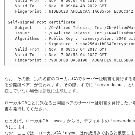
   Valid From  : Nov  9 09:04:48 2017 GMT

   Valid To    : Nov  8 09:04:48 2022 GMT

   Fingerprint : 61DEDC23 AFD1BCAA 1AC8575F EC3CC342 E99930DE

Self-signed root certificate

   Subject     : /O=Allied Telesis, Inc./CN=AlliedWarePlusCAXXXXXXXXXXXXXXXX

   Issuer      : /O=Allied Telesis, Inc./CN=AlliedWarePlusCAXXXXXXXXXXXXXXXX

   Algorithms  : Public Key : rsaEncryption, 2048 bits

               : Signature  : sha256WithRSAEncryption

   Valid From  : Nov  9 08:53:04 2017 GMT

   Valid To    : Nov  7 08:53:04 2027 GMT

なお、その後、別の名前のローカルCAでサーバー証明書を発行する場合も
る公開鍵ペア）が使われます。その際、すでに「server-default」と
在していない場合は新規に生成します。
ローカルCAごとに異なる公開鍵ペアのサーバー証明書を発行したい
書を発行してください。
たとえば、ローカルCA「myca」からは、デフォルトの「server-
うにします。
なお、ここでは、ローカルCA「myca」は作成済みであると仮定しま