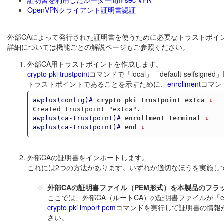
OpenVPNクライアント証明書認証
外部CAによって発行された証明書を使うために必要なトラストポイ
詳細については機能ごとの解説ページもご参照ください。
外部CA用トラストポイントを作成します。
crypto pki trustpoint
コマンドで「local」「default-sel
トラストポイントであることを示すために、
enrollment
コマン
awplus(config)#
crypto pki trustpoint extca
 ↓
awplus(ca-trustpoint)#
enrollment terminal
 ↓
awplus(ca-trustpoint)#
end
 ↓
外部CAの証明書をインポートします。
これには2つの方法があります。いずれか適切なほうを実施し
外部CAの証明書ファイル（PEM形式）を本製品のフ
ここでは、外部CA（ルートCA）の証明書ファイルが「ext
crypto pki import pem
コマンドを実行して証明書の情報が表示さ
さい。