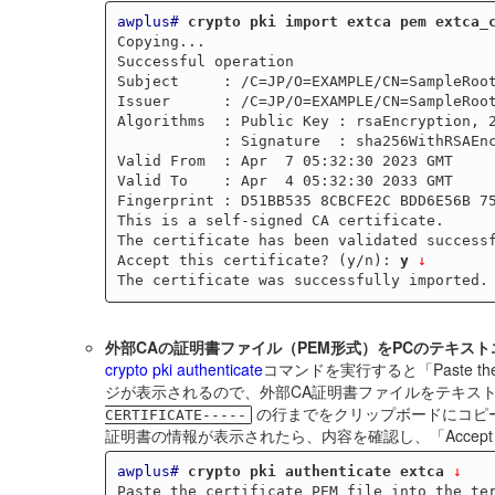
awplus#
crypto pki import extca pem extca_
Copying...

Successful operation

Subject     : /C=JP/O=EXAMPLE/CN=SampleRoot
Issuer      : /C=JP/O=EXAMPLE/CN=SampleRoot
Algorithms  : Public Key : rsaEncryption, 2
            : Signature  : sha256WithRSAEncryption

Valid From  : Apr  7 05:32:30 2023 GMT

Valid To    : Apr  4 05:32:30 2033 GMT

Fingerprint : D51BB535 8CBCFE2C BDD6E56B 75
This is a self-signed CA certificate.

The certificate has been validated successf
Accept this certificate? (y/n): 
y
↓
外部CAの証明書ファイル（PEM形式）をPCのテキス
crypto pki authenticate
コマンドを実行すると「Paste the certif
ジが表示されるので、外部CA証明書ファイルをテキス
の行までをクリップボードにコピーし
CERTIFICATE-----
証明書の情報が表示されたら、内容を確認し、「Accept this
awplus#
crypto pki authenticate extca
 ↓
Paste the certificate PEM file into the ter