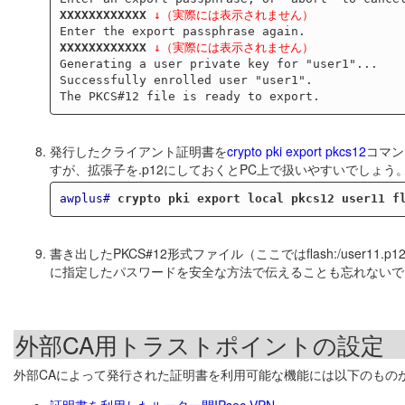
XXXXXXXXXXXX
↓（実際には表示されません）
XXXXXXXXXXXX
↓（実際には表示されません）
Generating a user private key for "user1"...

Successfully enrolled user "user1".

発行したクライアント証明書を
crypto pki export pkcs12
コマン
すが、拡張子を.p12にしておくとPC上で扱いやすいでしょう
awplus#
crypto pki export local pkcs12 user11 f
書き出したPKCS#12形式ファイル（ここではflash:/user
に指定したパスワードを安全な方法で伝えることも忘れないで
外部CA用トラストポイントの設定
外部CAによって発行された証明書を利用可能な機能には以下のもの
証明書を利用したルーター間IPsec VPN