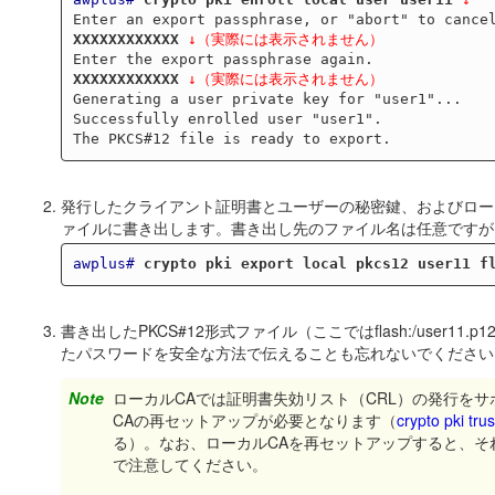
XXXXXXXXXXXX
↓（実際には表示されません）
XXXXXXXXXXXX
↓（実際には表示されません）
Generating a user private key for "user1"...

Successfully enrolled user "user1".

発行したクライアント証明書とユーザーの秘密鍵、およびロー
ァイルに書き出します。書き出し先のファイル名は任意ですが、
awplus#
crypto pki export local pkcs12 user11 f
書き出したPKCS#12形式ファイル（ここではflash:/user1
たパスワードを安全な方法で伝えることも忘れないでください
Note
ローカルCAでは証明書失効リスト（CRL）の発行を
CAの再セットアップが必要となります（
crypto pki trus
る）。なお、ローカルCAを再セットアップすると、
で注意してください。