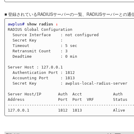
■ 登録されているRADIUSサーバーの一覧、RADIUSサーバーと
awplus#
show radius
 ↓
RADIUS Global Configuration

  Source Interface    : not configured

  Secret Key          :

  Timeout             : 5 sec

  Retransmit Count    : 3

  Deadtime            : 0 min

Server Host : 127.0.0.1

  Authentication Port : 1812

  Accounting Port     : 1813

  Secret Key          : awplus-local-radius-server

Server Host/IP       Auth  Acct             Auth     
Address              Port  Port  VRF        Status   
-----------------------------------------------------