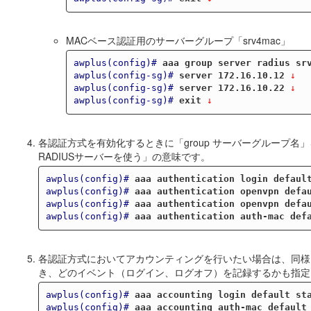
MACベース認証用のサーバーグループ「srv4mac」
awplus(config)#
aaa group server radius sr
awplus(config-sg)#
server 172.16.10.12
 ↓
awplus(config-sg)#
server 172.16.10.22
 ↓
awplus(config-sg)#
exit
 ↓
各認証方式を有効化するときに「group サーバーグループ
RADIUSサーバーを使う」の意味です。
awplus(config)#
aaa authentication login defaul
awplus(config)#
aaa authentication openvpn defa
awplus(config)#
aaa authentication openvpn defa
awplus(config)#
aaa authentication auth-mac def
各認証方式においてアカウンティングを行いたい場合は、同様に
き、どのイベント（ログイン、ログオフ）を記録するかも指定
awplus(config)#
aaa accounting login default st
awplus(config)#
aaa accounting auth-mac default