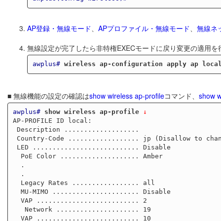
AP登録・無線モード
、
APプロファイル・無線モード
、
無線ネ
無線設定が完了したら非特権EXECモードに戻り変更の適用を
awplus#
wireless ap-configuration apply ap loca
■ 無線機能の設定の確認は
show wireless ap-profile
コマンド、
show w
awplus#
show wireless ap-profile
 ↓
AP-PROFILE ID local:

 Description ...................

 Country-Code .................. jp (Disallow to change)

 LED ........................... Disable

  PoE Color .................... Amber

  .

  .

  Legacy Rates ................. all

  MU-MIMO ...................... Disable

  VAP .......................... 2

   Network ..................... 19

  VAP .......................... 10
