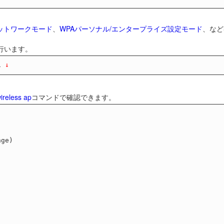
ットワークモード
、
WPAパーソナル/エンタープライズ設定モード
、など
行います。
l
 ↓
ireless ap
コマンドで確認できます。