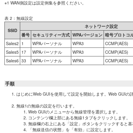
※1 WAN側設定は設定例集を参照ください。
表 2：無線設定
ネットワーク設定
SSID
番号
セキュリティー方式
WPAバージョン
暗号プロトコ
Sales2
1
WPAパーソナル
WPA3
CCMP(AES)
Sales5
17
WPAパーソナル
WPA3
CCMP(AES)
Sales6
33
WPAパーソナル
WPA3
CCMP(AES)
手順
はじめにWeb GUIを使用して設定を開始します。Web GUIの
無線1の無線の設定を行います。
Web GUIのメニューから無線管理を選択します。
コンテンツ欄上部にある無線1タブをクリックします。
無線欄の右上にある「設定」ボタンをクリックすると基
「無線送信の状態」を「有効」に設定します。