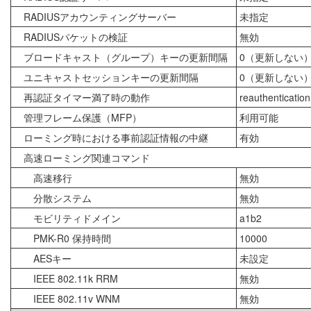
RADIUSアカウンティングサーバー
未指定
RADIUSパケットの検証
無効
ブロードキャスト（グループ）キーの更新間隔
0（更新しない
ユニキャストセッションキーの更新間隔
0（更新しない
再認証タイマー満了時の動作
reauthentication
管理フレーム保護（MFP）
利用可能
ローミング時における事前認証情報の中継
有効
高速ローミング関連コマンド
高速移行
無効
分散システム
無効
モビリティドメイン
a1b2
PMK-R0 保持時間
10000
AESキー
未設定
IEEE 802.11k RRM
無効
IEEE 802.11v WNM
無効