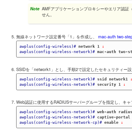
Note
AMFアプリケーションプロキシーやエリア認証
せん。
無線ネットワーク設定番号「1」を作成し、
mac-auth two-step
awplus(config-wireless)#
network 1
 ↓
awplus(config-wireless-network)#
mac-auth two-s
SSIDを「network1」とし、手順2で設定したセキュリティ
awplus(config-wireless-network)#
ssid network1
 
awplus(config-wireless-network)#
security 1
 ↓
Web認証に使用するRADIUSサーバーグループを指定し、キ
awplus(config-wireless-network)#
web-auth radiu
awplus(config-wireless-network)#
captive-portal
awplus(config-wireless-network-cp)#
enable
 ↓