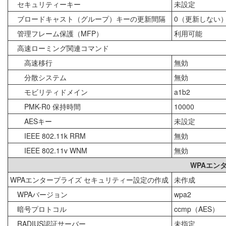
セキュリティーキー
未設定
ブロードキャスト（グループ）キーの更新間隔
0（更新しない
管理フレーム保護（MFP）
利用可能
高速ローミング関連コマンド
高速移行
無効
分散システム
無効
モビリティドメイン
a1b2
PMK-R0 保持時間
10000
AESキー
未設定
IEEE 802.11k RRM
無効
IEEE 802.11v WNM
無効
WPAエン
WPAエンタープライズ セキュリティー設定の作成
未作成
WPAバージョン
wpa2
暗号プロトコル
ccmp（AES）
RADIUS認証サーバー
未指定