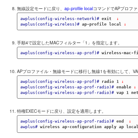
無線設定モードに戻り、
ap-profile local
コマンドでAPプロフ
awplus(config-wireless-network)#
exit 
 ↓
awplus(config-wireless)#
ap-profile local
 ↓
手順4で設定したMACフィルター「1」を指定します。
awplus(config-wireless-ap-prof)#
wireless-mac-f
APプロファイル・無線モードに移行し無線1を有効にして、V
awplus(config-wireless-ap-prof)#
radio 1
 ↓
awplus(config-wireless-ap-prof-radio)#
enable
 ↓
awplus(config-wireless-ap-prof-radio)#
vap 1 ne
特権EXECモードに戻り、設定を適用します。
awplus(config-wireless-ap-prof-radio)#
end 
 ↓
awplus#
wireless ap-configuration apply ap loca