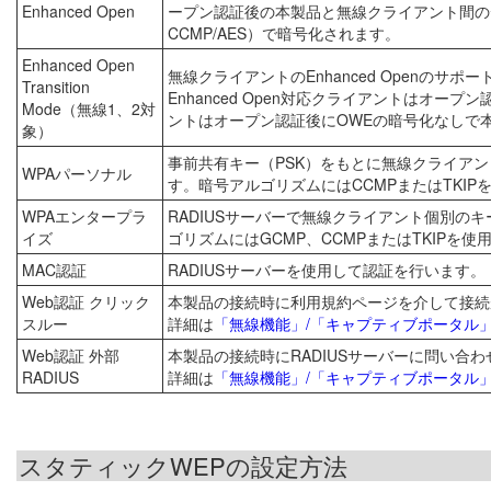
Enhanced Open
ープン認証後の本製品と無線クライアント間のデータはOppo
CCMP/AES）で暗号化されます。
Enhanced Open
無線クライアントのEnhanced Openのサ
Transition
Enhanced Open対応クライアントはオープ
Mode（無線1、2対
ントはオープン認証後にOWEの暗号化なしで
象）
事前共有キー（PSK）をもとに無線クライア
WPAパーソナル
す。暗号アルゴリズムにはCCMPまたはTKIP
WPAエンタープラ
RADIUSサーバーで無線クライアント個別
イズ
ゴリズムにはGCMP、CCMPまたはTKIPを使
MAC認証
RADIUSサーバーを使用して認証を行います。
Web認証 クリック
本製品の接続時に利用規約ページを介して接続
スルー
詳細は
「無線機能」/「キャプティブポータル
Web認証 外部
本製品の接続時にRADIUSサーバーに問い合
RADIUS
詳細は
「無線機能」/「キャプティブポータル
スタティックWEPの設定方法