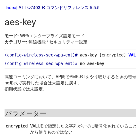
[index]
AT-TQ7403-R コマンドリファレンス 5.5.5
aes-key
モード:
WPAエンタープライズ設定モード
カテゴリー:
無線機能 / セキュリティー設定
(config-wireless-sec-wpa-ent)#
aes-key
[encrypted]
VAL
(config-wireless-sec-wpa-ent)#
no aes-key
高速ローミングにおいて、AP間でPMK-R1をやり取りするときの暗
no形式で実行した場合は未設定に戻す。
初期状態では未設定。
パラメーター
VALUEで指定した文字列がすでに暗号化されている
encrypted
から使うものではない