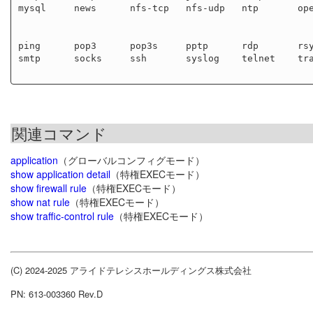
mysql     news      nfs-tcp   nfs-udp   ntp       ope
                                                             
                                                        
ping      pop3      pop3s     pptp      rdp       rsy
smtp      socks     ssh       syslog    telnet    tra
関連コマンド
application
（グローバルコンフィグモード）
show application detail
（特権EXECモード）
show firewall rule
（特権EXECモード）
show nat rule
（特権EXECモード）
show traffic-control rule
（特権EXECモード）
(C) 2024-2025 アライドテレシスホールディングス株式会社
PN: 613-003360 Rev.D