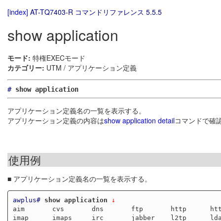
[index]
AT-TQ7403-R コマンドリファレンス 5.5.5
show application
モード:
特権EXECモード
カテゴリー:
UTM / アプリケーション定義
#
show application
アプリケーション定義名の一覧を表示する。
アプリケーション定義の内容は
show application detail
コマンドで確
使用例
■ アプリケーション定義名の一覧を表示する。
awplus#
show application
 ↓
aim       cvs       dns       ftp       http      htt
imap      imaps     irc       jabber    l2tp      lda