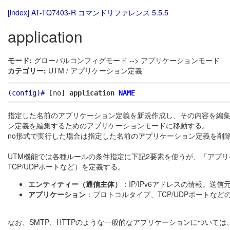
[index]
AT-TQ7403-R コマンドリファレンス 5.5.5
application
モード:
グローバルコンフィグモード --> アプリケーションモード
カテゴリー:
UTM / アプリケーション定義
(config)#
[no]
application
NAME
指定した名前のアプリケーション定義を新規作成し、その内容を編
ン定義を編集するためのアプリケーションモードに移動する。
no形式で実行した場合は指定した名前のアプリケーション定義を削
UTM機能では各種ルールの条件指定に下記2要素を使うが、「アプ
TCP/UDPポートなど）を定義する。
エンティティー（通信主体）
：IP/IPv6アドレスの情報。送
アプリケーション
：プロトコルタイプ、TCP/UDPポートな
なお、SMTP、HTTPのような一般的なアプリケーションについて