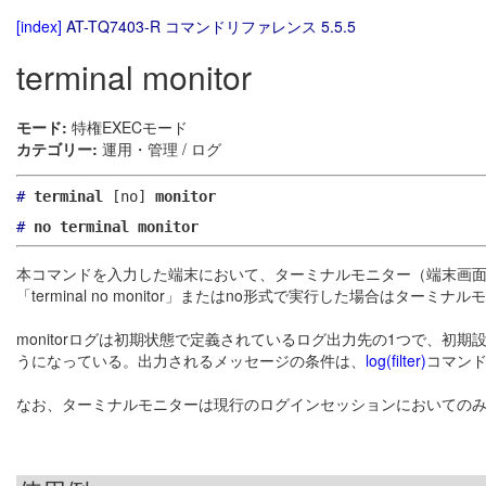
[index]
AT-TQ7403-R コマンドリファレンス 5.5.5
terminal monitor
モード:
特権EXECモード
カテゴリー:
運用・管理 / ログ
#
terminal
[no]
monitor
#
no terminal monitor
本コマンドを入力した端末において、ターミナルモニター（端末画面へ
「terminal no monitor」またはno形式で実行した場合はターミ
monitorログは初期状態で定義されているログ出力先の1つで、初期
うになっている。出力されるメッセージの条件は、
log(filter)
コマン
なお、ターミナルモニターは現行のログインセッションにおいての