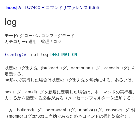
[index]
AT-TQ7403-R コマンドリファレンス 5.5.5
log
モード:
グローバルコンフィグモード
カテゴリー:
運用・管理 / ログ
(config)#
[no]
log
DESTINATION
既定のログ出力先（bufferedログ、permanentログ、consol
定義する。
no形式で実行した場合は既定のログ出力先を無効にする。あるいは
hostログ、emailログを新規に定義した場合は、本コマンドの実行後
力するかを指定する必要がある（メッセージフィルターを追加する
一方、bufferedログ、permanentログ、monitorログ、co
（monitorログはつねに有効であるため本コマンドの操作対象外）。