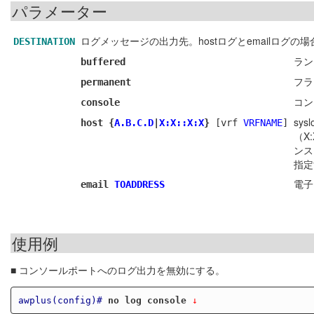
パラメーター
ログメッセージの出力先。hostログとemailログの
DESTINATION
ラン
buffered
フラ
permanent
コン
console
sy
host {
A.B.C.D
|
X:X::X:X
}
[vrf
VRFNAME
]
（X
ンス
指定
電子
email
TOADDRESS
使用例
■ コンソールポートへのログ出力を無効にする。
awplus(config)#
no log console
 ↓