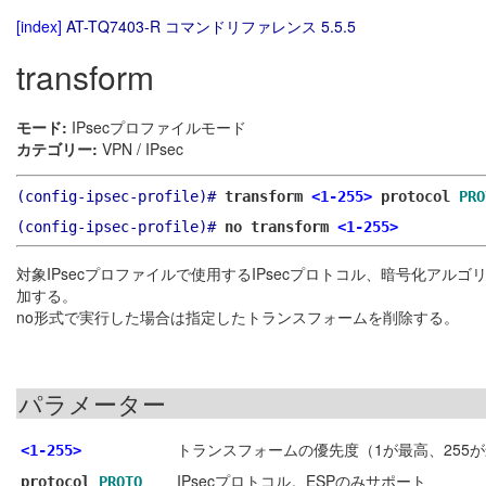
[index]
AT-TQ7403-R コマンドリファレンス 5.5.5
transform
モード:
IPsecプロファイルモード
カテゴリー:
VPN / IPsec
(config-ipsec-profile)#
transform
<1-255>
protocol
PRO
(config-ipsec-profile)#
no transform
<1-255>
対象IPsecプロファイルで使用するIPsecプロトコル、暗号化ア
加する。
no形式で実行した場合は指定したトランスフォームを削除する。
パラメーター
トランスフォームの優先度（1が最高、255
<1-255>
IPsecプロトコル。ESPのみサポート
protocol
PROTO