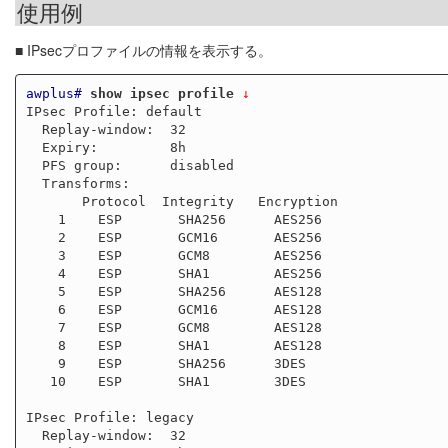
使用例
■ IPsecプロファイルの情報を表示する。
awplus#
show ipsec profile
 ↓
IPsec Profile: default

  Replay-window:  32

  Expiry:         8h

  PFS group:      disabled

  Transforms:

       Protocol  Integrity   Encryption

    1    ESP       SHA256      AES256

    2    ESP       GCM16       AES256

    3    ESP       GCM8        AES256

    4    ESP       SHA1        AES256

    5    ESP       SHA256      AES128

    6    ESP       GCM16       AES128

    7    ESP       GCM8        AES128

    8    ESP       SHA1        AES128

    9    ESP       SHA256      3DES

   10    ESP       SHA1        3DES

IPsec Profile: legacy

  Replay-window:  32
