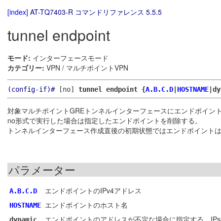
[index]
AT-TQ7403-R コマンドリファレンス 5.5.5
tunnel endpoint
モード:
インターフェースモード
カテゴリー:
VPN / マルチポイントVPN
(config-if)#
[no]
tunnel endpoint {
A.B.C.D
|
HOSTNAME
|dy
対象マルチポイントGREトンネルインターフェースにエンドポイン
no形式で実行した場合は指定したエンドポイントを削除する。
トンネルインターフェース作成直後の初期状態ではエンドポイント
パラメーター
エンドポイントのIPv4アドレス
A.B.C.D
エンドポイントのホスト名
HOSTNAME
エンドポイントのアドレスが不定な場合に指定する。IPs
dynamic