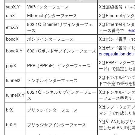
vapX.Y
VAPインターフェース
Xは無線番号（1～3
ethX
Ethernetインターフェース
XはEthernet
802.1Q Ethernetサブインターフェ
XはEthernet
ethX.Y
ース
ェース番号で、
enc
bondX
ボンドインターフェース
Xはボンド番号（1
Xはボンド番号（
bondX.Y
802.1Qボンドサブインターフェース
encapsulation dot
XはPPPインター
pppX
PPP（PPPoE）インターフェース
ード）で指定した
Xはトンネルイン
tunnelX
トンネルインターフェース
ドで任意の番号を
802.1Qトンネルサブインターフェー
Xはトンネルインタ
tunnelX.Y
ス
ーフェース番号で
Xはソフトウェアブ
brX
ブリッジインターフェース
マンドで作成した通
YはVLAN対応ブ
br0.Y
ブリッジサブインターフェース
定したVLAN IDに