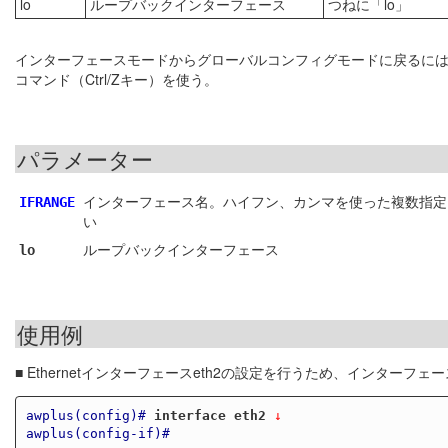
lo
ループバックインターフェース
つねに「lo」
インターフェースモードからグローバルコンフィグモードに戻るに
コマンド（Ctrl/Zキー）を使う。
パラメーター
インターフェース名。ハイフン、カンマを使った複数指定
IFRANGE
い
ループバックインターフェース
lo
使用例
■ Ethernetインターフェースeth2の設定を行うため、インターフ
awplus(config)#
interface eth2
 ↓
awplus(config-if)#