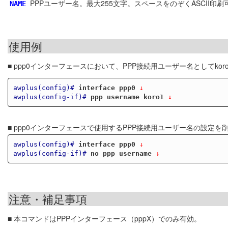
PPPユーザー名。最大255文字。スペースをのぞくASCII印
NAME
使用例
■ ppp0インターフェースにおいて、PPP接続用ユーザー名としてko
awplus(config)#
interface ppp0
 ↓
awplus(config-if)#
ppp username koro1
 ↓
■ ppp0インターフェースで使用するPPP接続用ユーザー名の設定を
awplus(config)#
interface ppp0
 ↓
awplus(config-if)#
no ppp username
 ↓
注意・補足事項
■ 本コマンドはPPPインターフェース（pppX）でのみ有効。