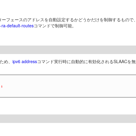
ターフェースのアドレスを自動設定するかどうかだけを制御するもので、
-ra-default-routes
コマンドで制御可能。
るため、
ipv6 address
コマンド実行時に自動的に有効化されるSLAACを無
 ↓