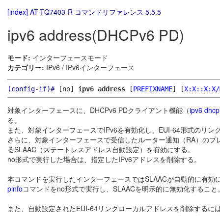
[index]
AT-TQ7403-R コマンドリファレンス 5.5.5
ipv6 address(DHCPv6 PD)
モード:
インターフェースモード
カテゴリー:
IPv6 / IPv6インターフェース
(config-if)#
[no]
ipv6 address
[
PREFIXNAME
]
[
X:X::X:X/
対象インターフェースに、DHCPv6 PDクライアント機能（
ipv6 dhcp
る。
また、対象インターフェースでIPv6を有効化し、EUI-64形式のリ
さらに、対象インターフェースで受信したルーター通知（RA）のプレ
るSLAAC（ステートレスアドレス自動設定）を有効にする。
no形式で実行した場合は、指定したIPv6アドレスを削除する。
本コマンドを実行したインターフェースではSLAACが自動的に有効
pinfo
コマンドをno形式で実行し、SLAACを明示的に無効化すること
また、自動設定されたEUI-64リンクローカルアドレスを削除するに