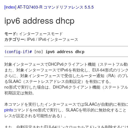
[index]
AT-TQ7403-R コマンドリファレンス 5.5.5
ipv6 address dhcp
モード:
インターフェースモード
カテゴリー:
IPv6 / IPv6インターフェース
(config-if)#
[no]
ipv6 address dhcp
対象インターフェースでDHCPv6クライアント機能（ステートフル動
また、対象インターフェースでIPv6を有効化し、EUI-64形式のリ
さらに、対象インターフェースで受信したルーター通知（RA）のプレ
るSLAAC（ステートレスアドレス自動設定）を有効にする。
no形式で実行した場合は、DHCPv6クライアント機能（ステートフ
初期設定は無効。
本コマンドを実行したインターフェースではSLAACが自動的に有効
pinfo
コマンドをno形式で実行し、SLAACを明示的に無効化すること（S
レスが設定される可能性がある）。
また、自動設定されたEUI-64リンクローカルアドレスを削除するに