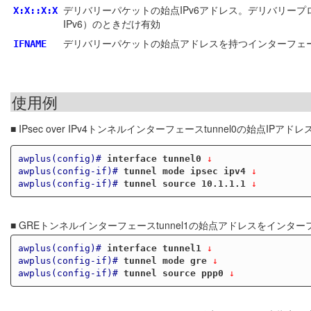
デリバリーパケットの始点IPv6アドレス。デリバリープロトコルがIPv6（I
X:X::X:X
IPv6）のときだけ有効
デリバリーパケットの始点アドレスを持つインターフェ
IFNAME
使用例
■ IPsec over IPv4トンネルインターフェースtunnel0の始点IPア
awplus(config)#
interface tunnel0
 ↓
awplus(config-if)#
tunnel mode ipsec ipv4
 ↓
awplus(config-if)#
tunnel source 10.1.1.1
 ↓
■ GREトンネルインターフェースtunnel1の始点アドレスをインタ
awplus(config)#
interface tunnel1
 ↓
awplus(config-if)#
tunnel mode gre
 ↓
awplus(config-if)#
tunnel source ppp0
 ↓