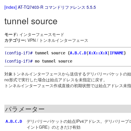
[index]
AT-TQ7403-R コマンドリファレンス 5.5.5
tunnel source
モード:
インターフェースモード
カテゴリー:
VPN / トンネルインターフェース
(config-if)#
tunnel source {
A.B.C.D
|
X:X::X:X
|
IFNAME
}
(config-if)#
no tunnel source
対象トンネルインターフェースから送信するデリバリーパケットの
no形式で実行した場合は始点アドレスを未指定に戻す。
トンネルインターフェース作成直後の初期状態では始点アドレス未
パラメーター
デリバリーパケットの始点IPv4アドレス。デリバリープロトコルがIPv4
A.B.C.D
イントGRE）のときだけ有効