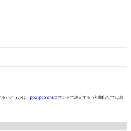
するかどうかは、
ppp ipcp dns
コマンドで設定する（初期設定では取