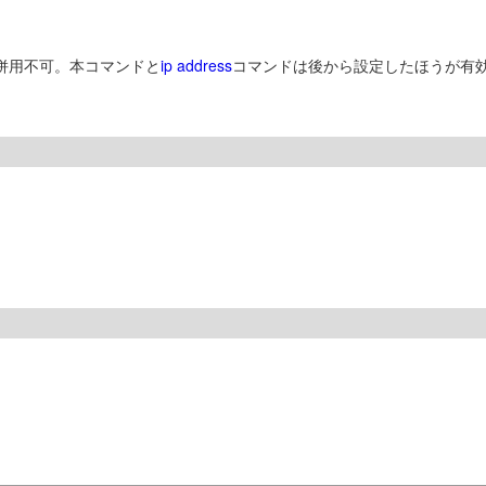
併用不可。本コマンドと
ip address
コマンドは後から設定したほうが有