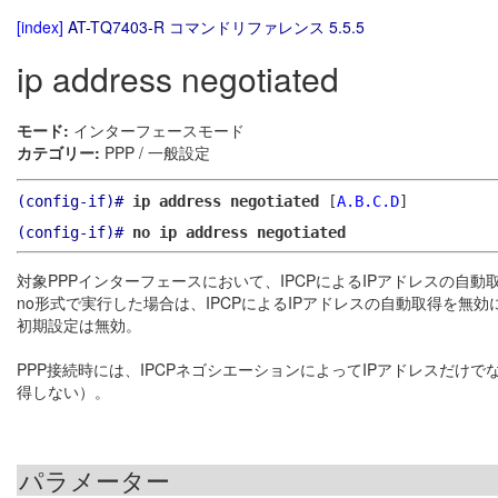
[index]
AT-TQ7403-R コマンドリファレンス 5.5.5
ip address negotiated
モード:
インターフェースモード
カテゴリー:
PPP / 一般設定
(config-if)#
ip address negotiated
[
A.B.C.D
]
(config-if)#
no ip address negotiated
対象PPPインターフェースにおいて、IPCPによるIPアドレスの自
no形式で実行した場合は、IPCPによるIPアドレスの自動取得を無効
初期設定は無効。
PPP接続時には、IPCPネゴシエーションによってIPアドレスだけ
得しない）。
パラメーター